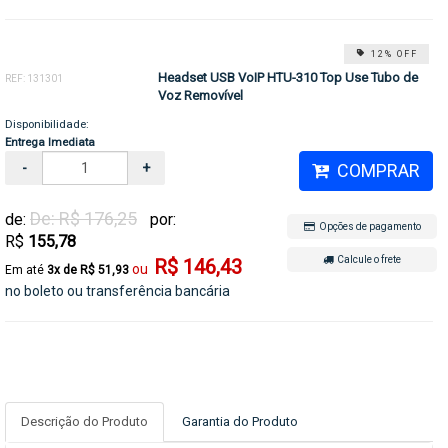
12% OFF
Headset USB VoIP HTU-310 Top Use Tubo de
REF: 131301
Voz Removível
Disponibilidade:
Entrega Imediata
-
+
COMPRAR
De: R$ 176,25
de:
por:
Opções de pagamento
R$
155,78
Calcule o frete
R$ 146,43
3x de R$ 51,93
no boleto ou transferência bancária
Descrição do Produto
Garantia do Produto